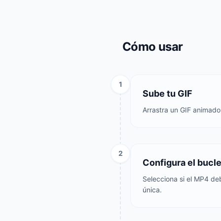
Cómo usar
1
Sube tu GIF
Arrastra un GIF animado 
2
Configura el bucl
Selecciona si el MP4 deb
única.