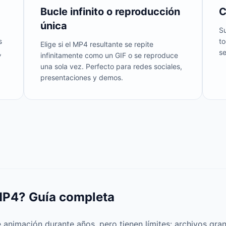
Bucle infinito o reproducción
C
única
Su
s
to
Elige si el MP4 resultante se repite
,
s
infinitamente como un GIF o se reproduce
una sola vez. Perfecto para redes sociales,
presentaciones y demos.
 MP4? Guía completa
animación durante años, pero tienen límites: archivos gran