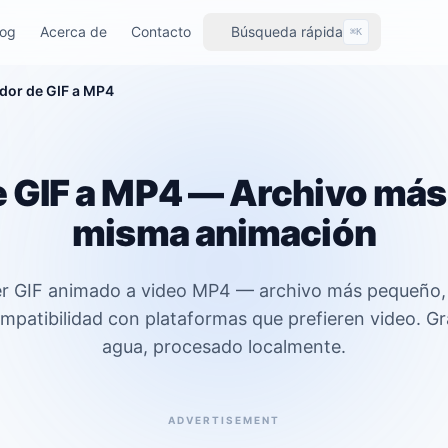
log
Acerca de
Contacto
Búsqueda rápida
⌘K
dor de GIF a MP4
e GIF a MP4 — Archivo más
misma animación
er GIF animado a video MP4 — archivo más pequeño
ompatibilidad con plataformas que prefieren video. Gr
agua, procesado localmente.
ADVERTISEMENT