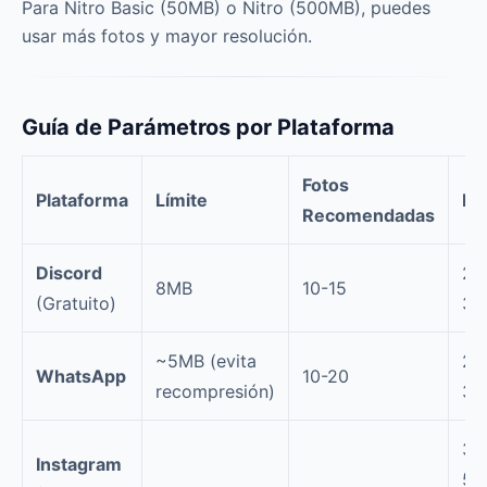
Para Nitro Basic (50MB) o Nitro (500MB), puedes
usar más fotos y mayor resolución.
Guía de Parámetros por Plataforma
Fotos
Plataforma
Límite
Du
Recomendadas
Discord
20
8MB
10-15
(Gratuito)
30
~5MB (evita
20
WhatsApp
10-20
recompresión)
30
30
Instagram
50