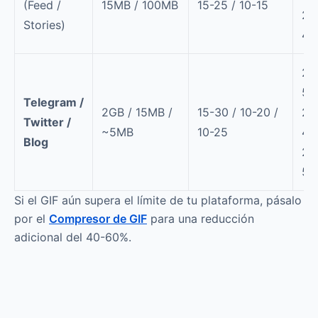
(Feed /
15MB / 100MB
15-25 / 10-15
20
Stories)
40
20
50
Telegram /
2GB / 15MB /
15-30 / 10-20 /
20
Twitter /
~5MB
10-25
40
Blog
20
50
Si el GIF aún supera el límite de tu plataforma, pásalo
por el
Compresor de GIF
para una reducción
adicional del 40-60%.