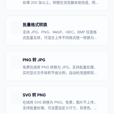
处理 200 张以上，转换在浏览器本地完成，照
片不上传服务器。解决 iPhone 照片发给安卓用
户、Windows 电脑打不开的兼容性问题。
批量格式转换
支持 JPG、PNG、WebP、HEIC、BMP 任意格
式批量互转，可混合上传不同格式统一转换为目
标格式。全程本地处理，图片不上传服务器，无
数量限制。
PNG 转 JPG
免费在线将 PNG 转换为 JPG，支持批量处理，
实时显示文件体积节省比例，自动检测透明背景
并支持自定义填充颜色。浏览器本地处理，图片
不上传。
SVG 转 PNG
在线将 SVG 转换为 PNG，免费，图片不上传，
支持批量处理。可设置自定义尺寸、背景色、
DPI，一次导出 1x/2x/3x 多个尺寸，全部在浏