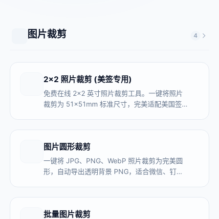
图片裁剪
4
2x2 照片裁剪 (美签专用)
免费在线 2x2 英寸照片裁剪工具。一键将照片
裁剪为 51x51mm 标准尺寸，完美适配美国签
证、护照及印度签证要求。无需注册。
图片圆形裁剪
一键将 JPG、PNG、WebP 照片裁剪为完美圆
形，自动导出透明背景 PNG，适合微信、钉
钉、知乎、抖音等平台头像制作。支持批量处
理，本地处理不上传服务器。
批量图片裁剪