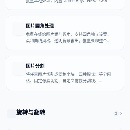
批量本地处理，内置 Game Boy、NES、C64
等复古调色板和抖动算法。无需上传，完全免
费。
图片圆角处理
免费在线给图片添加圆角，支持四角独立设置、
柔和曲线风格、透明背景输出。批量处理整个文
件夹，全程本地运行，图片不上传服务器。
图片分割
将任意图片切割成网格小块。四种模式：等分网
格、固定像素切割、自定义拖拽分割线、
Instagram 3x3 九宫格。支持批量本地处理，可
选择性下载切块。无需上传，完全免费。
旋转与翻转
2