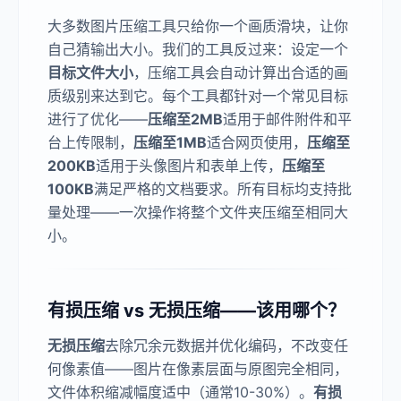
大多数图片压缩工具只给你一个画质滑块，让你
自己猜输出大小。我们的工具反过来：设定一个
目标文件大小
，压缩工具会自动计算出合适的画
质级别来达到它。每个工具都针对一个常见目标
进行了优化——
压缩至2MB
适用于邮件附件和平
台上传限制，
压缩至1MB
适合网页使用，
压缩至
200KB
适用于头像图片和表单上传，
压缩至
100KB
满足严格的文档要求。所有目标均支持批
量处理——一次操作将整个文件夹压缩至相同大
小。
有损压缩 vs 无损压缩——该用哪个？
无损压缩
去除冗余元数据并优化编码，不改变任
何像素值——图片在像素层面与原图完全相同，
文件体积缩减幅度适中（通常10-30%）。
有损