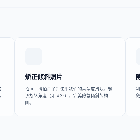
矫正倾斜照片
转
拍照手抖拍歪了？使用我们的高精度滑块，微
利
示
调旋转角度（如 ±3°），完美修复倾斜的构
图。