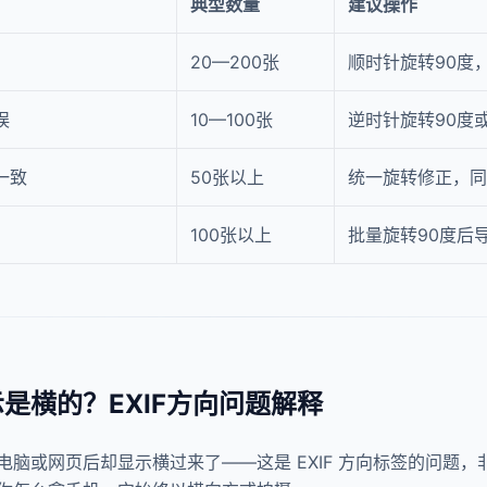
典型数量
建议操作
20—200张
顺时针旋转90度
误
10—100张
逆时针旋转90度
一致
50张以上
统一旋转修正，同步
100张以上
批量旋转90度后
是横的？EXIF方向问题解释
脑或网页后却显示横过来了——这是 EXIF 方向标签的问题，