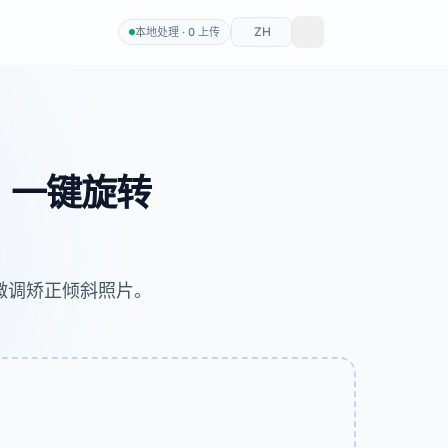
ZH
本地处理 · 0 上传
理，一键旋转
微调矫正倾斜照片。