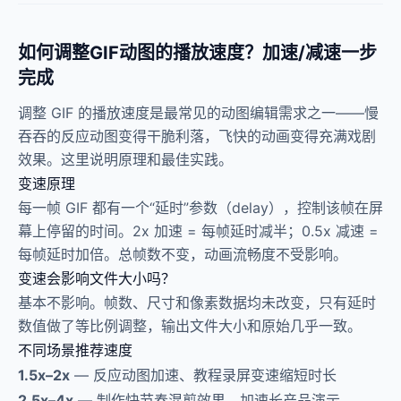
如何调整GIF动图的播放速度？加速/减速一步
完成
调整 GIF 的播放速度是最常见的动图编辑需求之一——慢
吞吞的反应动图变得干脆利落，飞快的动画变得充满戏剧
效果。这里说明原理和最佳实践。
变速原理
每一帧 GIF 都有一个“延时”参数（delay），控制该帧在屏
幕上停留的时间。2x 加速 = 每帧延时减半；0.5x 减速 =
每帧延时加倍。总帧数不变，动画流畅度不受影响。
变速会影响文件大小吗？
基本不影响。帧数、尺寸和像素数据均未改变，只有延时
数值做了等比例调整，输出文件大小和原始几乎一致。
不同场景推荐速度
1.5x–2x
— 反应动图加速、教程录屏变速缩短时长
2.5x–4x
— 制作快节奏混剪效果、加速长产品演示