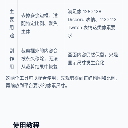
主
满足像 128×128
去掉多余边框、适
要
Discord 表情、112×112
配特定比例、聚焦
用
Twitch 表情这类像素要
主体
途
求
副
裁剪框外的内容会
画面内容仍然保留，只是
作
被永久移除，无法
显示尺寸发生变化
用
从裁剪结果中恢复
这两个工具可以配合使用：先裁剪得到正确构图和比例，
再缩放到平台要求的像素尺寸。
使用教程