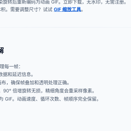
 渲染旋转后重新编码为动画 GIF。立即下载，无水印，无需注册。
体积。需要调整尺寸？试试
GIF 缩放工具
。
解
处理每一帧：
素数据和延迟信息。
尺寸画布，确保帧叠加和透明处理正确。
 旋转。90° 倍增旋转无损，精细角度会重采样像素。
 GIF。动画速度、循环次数、帧顺序完全保留。