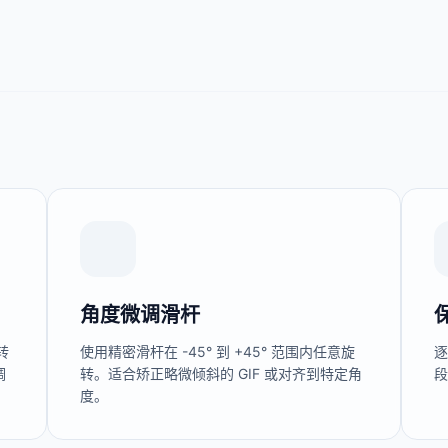
角度微调滑杆
转
使用精密滑杆在 -45° 到 +45° 范围内任意旋
调
转。适合矫正略微倾斜的 GIF 或对齐到特定角
度。