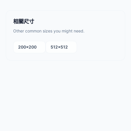
相關尺寸
Other common sizes you might need.
200×200
512×512