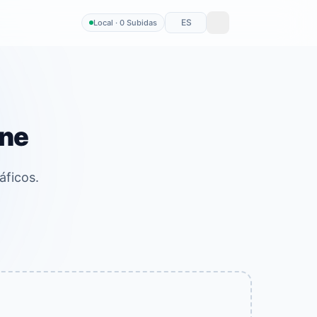
ES
Local · 0 Subidas
ine
áficos.