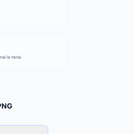
al la tenía.
 PNG