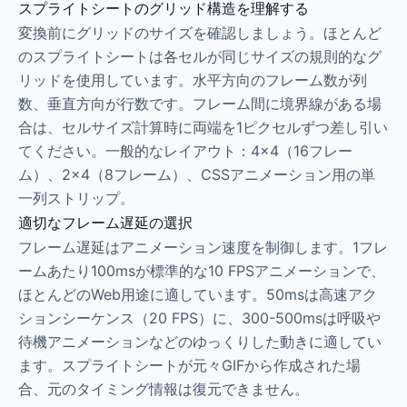
スプライトシートのグリッド構造を理解する
変換前にグリッドのサイズを確認しましょう。ほとんど
のスプライトシートは各セルが同じサイズの規則的なグ
リッドを使用しています。水平方向のフレーム数が列
数、垂直方向が行数です。フレーム間に境界線がある場
合は、セルサイズ計算時に両端を1ピクセルずつ差し引い
てください。一般的なレイアウト：4×4（16フレー
ム）、2×4（8フレーム）、CSSアニメーション用の単
一列ストリップ。
適切なフレーム遅延の選択
フレーム遅延はアニメーション速度を制御します。1フレ
ームあたり100msが標準的な10 FPSアニメーションで、
ほとんどのWeb用途に適しています。50msは高速アク
ションシーケンス（20 FPS）に、300-500msは呼吸や
待機アニメーションなどのゆっくりした動きに適してい
ます。スプライトシートが元々GIFから作成された場
合、元のタイミング情報は復元できません。