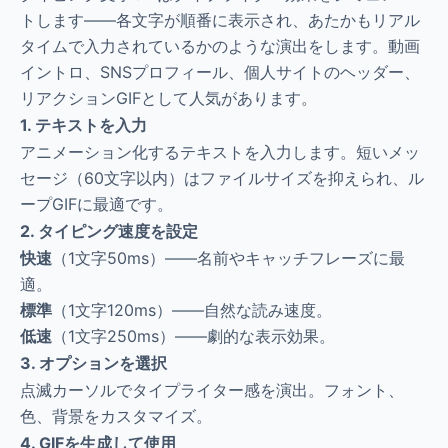
トします——各文字が順番に表示され、あたかもリアル
タイムで入力されているかのような演出をします。動画
イントロ、SNSプロフィール、個人サイトのヘッダー、
リアクションGIFとして人気があります。
1. テキストを入力
アニメーション化するテキストを入力します。短いメッ
セージ（60文字以内）はファイルサイズを抑えられ、ル
ープGIFに最適です。
2. タイピング速度を設定
快速
（1文字50ms）——名前やキャッチフレーズに最
適。
標準
（1文字120ms）——自然な読み速度。
低速
（1文字250ms）——劇的な表示効果。
3. オプションを選択
点滅カーソルでタイプライター感を演出。フォント、
色、背景をカスタマイズ。
4. GIFを生成して使用