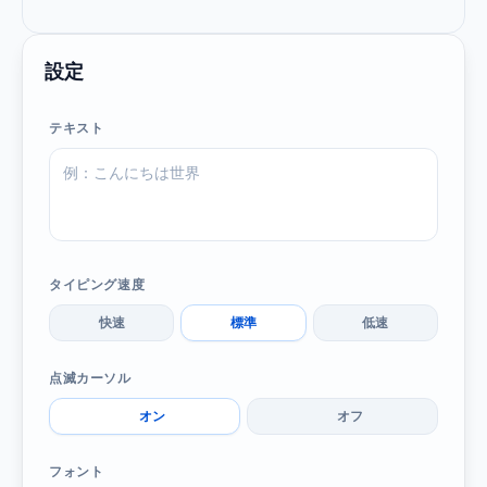
設定
テキスト
タイピング速度
快速
標準
低速
点滅カーソル
オン
オフ
フォント