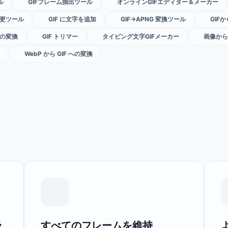
ル
GIFフレーム抽出ツール
オンラインGIFエディター＆メーカー
変更ツール
GIF に文字を追加
GIF→APNG 変換ツール
GIFか
 への変換
GIF トリマー
タイピング文字GIFメーカー
画像から
WebP から GIF への変換
ラ
すべてのフレームを維持