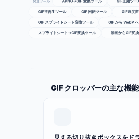
APNG→GIF 変換ツール
GIF圧縮ツー
関連ツール
GIF逆再生ツール
GIF 回転ツール
GIF速度
GIF スプライトシート変換ツール
GIF から WebP
スプライトシート→GIF変換ツール
動画からGIF変換
GIF クロッパーの主な機能
見える切り抜きボックスをド