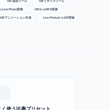
GIF 結合ツール
GIFリサイズツール
らLive Photo変換
GIFからMP4変換
GIFアニメーション作成
Live PhotoからGIF変換
よく使う比率プリセット