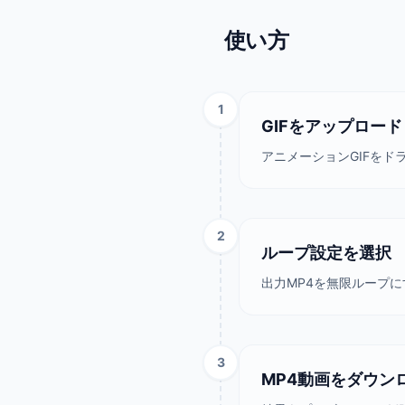
使い方
1
GIFをアップロード
アニメーションGIFを
2
ループ設定を選択
出力MP4を無限ループ
3
MP4動画をダウン