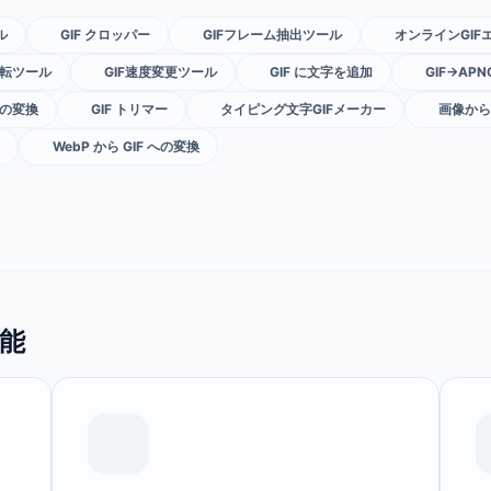
ル
GIF クロッパー
GIFフレーム抽出ツール
オンラインGI
 回転ツール
GIF速度変更ツール
GIF に文字を追加
GIF→AP
 への変換
GIF トリマー
タイピング文字GIFメーカー
画像から
WebP から GIF への変換
機能