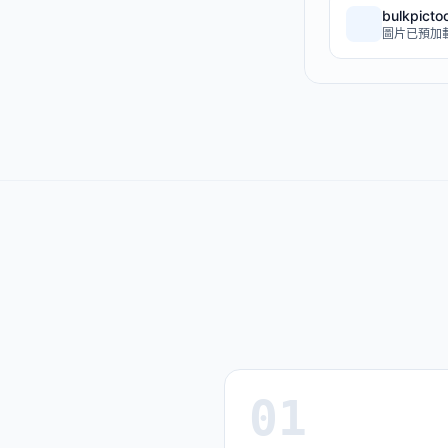
bulkpicto
圖片已預加
01