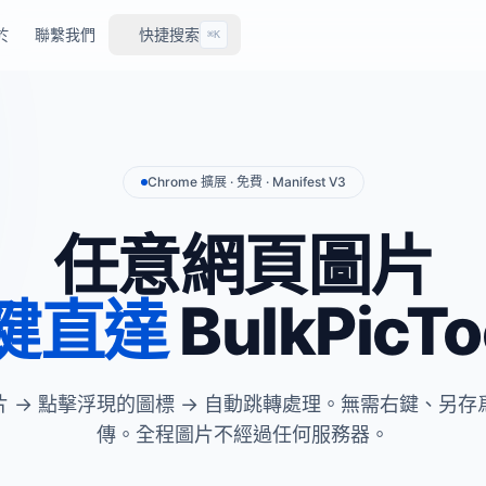
於
聯繫我們
快捷搜索
⌘K
Chrome 擴展 · 免費 · Manifest V3
任意網頁圖片
鍵直達
BulkPicTo
片 → 點擊浮現的圖標 → 自動跳轉處理。無需右鍵、另存
傳。全程圖片不經過任何服務器。