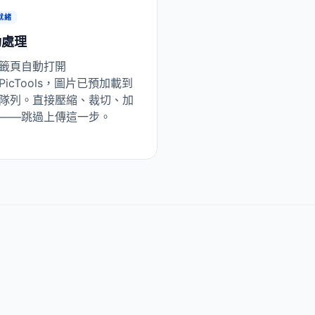
就緒
動處理
籤頁自動打開
kPicTools，圖片已預加載到
隊列。直接壓縮、裁切、加
——跳過上傳這一步。