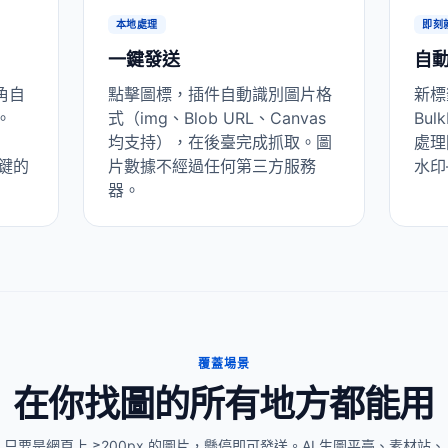
本地處理
即刻
一鍵發送
自
角自
點擊圖標，插件自動識別圖片格
新標
標。
式（img、Blob URL、Canvas
Bul
均支持），在後臺完成抓取。圖
處理
右鍵的
片數據不經過任何第三方服務
水印
器。
覆蓋場景
在你找圖的所有地方都能用
只要是網頁上 ≥200px 的圖片，懸停即可發送。AI 生圖平臺、素材站、