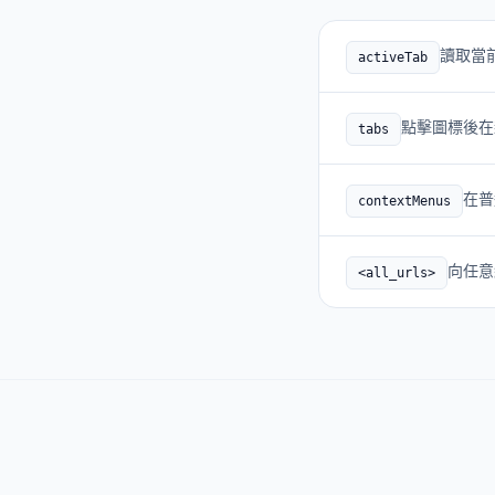
讀取當
activeTab
點擊圖標後在新標
tabs
在普
contextMenus
向任意
<all_urls>