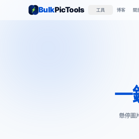
Bulk
PicTools
工具
博客
關
一
懸停圖