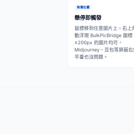
無需右鍵
懸停即觸發
鼠標移到任意圖片上，右上
動浮現 BulkPicBridge 圖
≥200px 的圖片均可，
Midjourney、豆包等屏蔽
平臺也沒問題。