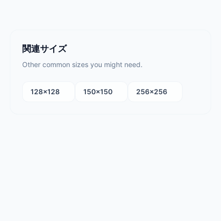
関連サイズ
Other common sizes you might need.
128×128
150×150
256×256