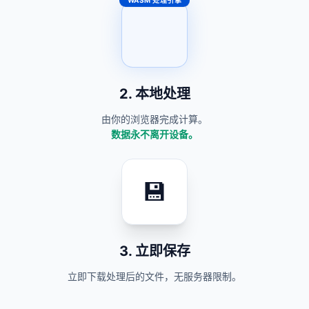
WASM 处理引擎
YouTube 封面/缩略图尺寸
调整
批量图片翻转
缩略图模糊或被拒绝上
传？调整到要求的
1280×720px，发布不报
2. 本地处理
错。
由你的浏览器完成计算。
数据永不离开设备。
批量图片旋转
图片批量加水印
💾
3. 立即保存
立即下载处理后的文件，无服务器限制。