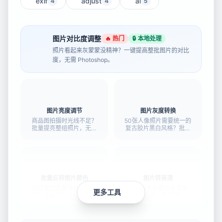
exif
adjust
ai
4
4
5
图片对比度调整
🔥 热门
🔒 本地处理
照片看起来灰蒙蒙没精神？一键提高整批图片的对比
度，无需 Photoshop。
图片亮度调节
图片灰度转换
商品图拍摄时光线不足？
50张人像照片需要统一的
批量提亮整组照片，无需
复古胶片黑白风格？批量
Photoshop。
上传，一键完成，效果实
时预览。
批量反转图片颜色
图片转高清
设计素材需要深色模式版
模糊的手机照片变清晰
更多工具
本？批量拖入PNG，一键
——AI 增强，不上传，几
反转所有颜色。
秒搞定。