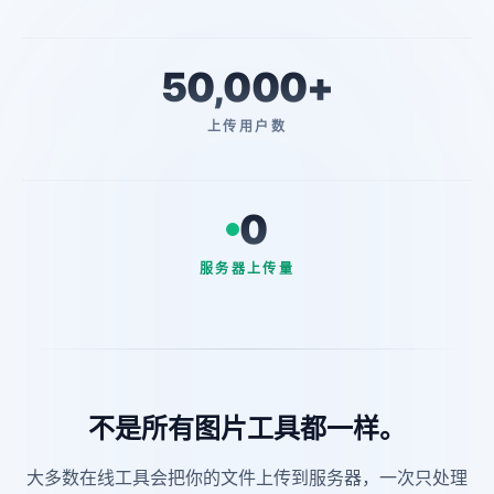
50,000+
DPI 转换器
EXIF 修改器
图片DPI转换在线，几秒完
成——不用Photoshop改
上传用户数
DPI，无需上传。
0
EXIF 查看器
APNG 转 GIF 转换器
服务器上传量
GIF 压缩工具
GIF 裁剪器
GIF超过Discord的8MB限
制发不出去？一键压到限
制以内，不损失动画质
不是所有图片工具都一样。
量。
大多数在线工具会把你的文件上传到服务器，一次只处理