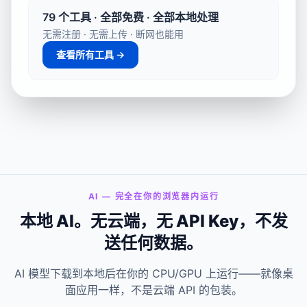
79 个工具 · 全部免费 · 全部本地处理
AI 图片变清晰
背景移除
无需注册 · 无需上传 · 断网也能用
低分辨率照片需要打印？
100 张商品图需要白底？
查看所有工具 →
4× 高清放大 — 细节清
批量去背景，每张都是干
晰，无水印，无需注册。
净的透明 PNG。
图片去物体
去水印工具
拍到了完美照片却发现有
照片角落有水印？有不想
路人乱入？有电线杆破坏
保留的 Logo 或时间戳？笔
景致？有不想要的贴纸？
刷涂抹一下，AI 3 秒内还
用画笔涂抹它 — AI瞬间移
原干净底图。
除，图片去物体就这么简
单。
AI — 完全在你的浏览器内运行
本地 AI。无云端，无 API Key，不发
图片压缩到 100KB
图片压缩到 1MB
照片被表单拒绝了？大多
微信、WhatsApp、邮件发
送任何数据。
数政府网站和招聘平台用
照片总是被压糊？压到
的就是这个限制。
1MB以内，清晰度保住
了。
AI 模型下载到本地后在你的 CPU/GPU 上运行——就像桌
面应用一样，不是云端 API 的包装。