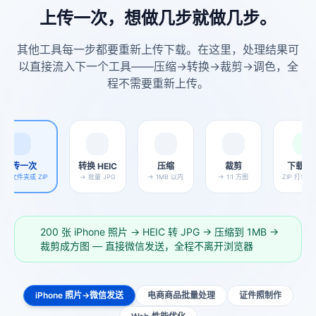
上传一次，想做几步就做几步。
其他工具每一步都要重新上传下载。在这里，处理结果可
以直接流入下一个工具——压缩→转换→裁剪→调色，全
程不需要重新上传。
上传一次
转换 HEIC
压缩
裁剪
下载全
件、文件夹或 ZIP
→ 批量 JPG
→ 1MB 以内
→ 1:1 方图
ZIP 打包，
200 张 iPhone 照片 → HEIC 转 JPG → 压缩到 1MB →
裁剪成方图 — 直接微信发送，全程不离开浏览器
iPhone 照片→微信发送
电商商品批量处理
证件照制作