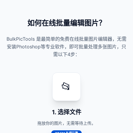
Live Photo 转 GIF 转换器
雪碧图转GIF
如何在线批量编辑图片？
BulkPicTools 是最简单的免费在线批量图片编辑器，无需
视频转GIF
WebP 转 GIF 转换器
想把视频里的某个片段做
安装Photoshop等专业软件，即可批量处理多张图片，只
成GIF动图？截取、设置帧
率、生成，本地完成，不
需以下4步：
限文件大小。
Facebook 图片尺寸调整
批量修改图片尺寸
📂
Instagram 图片批量裁剪
1. 选择文件
Twitter 图片尺寸调整
发到Instagram总被奇怪裁
边？按动态、故事、Reels
拖放你的图片，无需等待上传。
的标准尺寸一键调好。