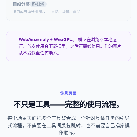
自动分类
即将上线
按内容自动分组照片 — 人物、场景、商品
HEIC 转 JPG
批量格式转换
iPhone拍的照片发给安卓
WebP→JPG，
或Windows用户打不开？
HEIC→PNG，任意格式批
批量转换200张，全程本
量互转。手机照片、设计
WebAssembly + WebGPU。
模型在浏览器本地运
地，不上传。
素材一起拖入，一次全部
搞定。
行。首次使用会下载模型，之后可离线使用。你的图片
从不发送至任何地方。
PNG 转 JPG
SVG 转 PNG
30 张设计切图都是
需要为 iOS、Android 和
PNG，需要上传到网站但
Web 导出一套图标？上传
体积太大？批量上传，统
所有 SVG，勾选 1x + 2x +
一设置质量，实时查看每
3x，下载 ZIP，文件夹已
张图的压缩效果，一键 ZIP
按倍率自动整理好。
下载。
场景页面
不只是工具——完整的使用流程。
图片转 AVIF
图片转 JPG
网站图片太大拖慢速度？
透明PNG在某些地方显示
转成 AVIF 格式，体积直接
成黑底或白框？转成JPG
每个场景页面把多个工具整合成一个针对具体任务的引导
减半。批量转avif，在线转
自动填充白色背景。
avif，轻松搞定。
式流程，不需要在工具间反复跳转，也不需要自己摸索操
作顺序。