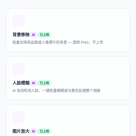
图片压缩到 200KB
图片压缩到 20KB
签证申请、护照续签、官
政务系统要求签名10-
方材料上传，这个大小最
20KB？PAN卡申请、NID
常见。
注册需要超小签名图片？
背景移除
AI
已上线
批量去除商品图或人像照片的背景 — 透明 PNG，不上传
图片压缩到 2MB
图片压缩到 500KB
摄影作品集投稿、印刷级
邮件附件被退回？博客配
别图片、比赛限制2MB上
图、电商产品图，这个大
传。
小发送不报错。
人脸模糊
AI
已上线
图片压缩到 50KB
批量图片压缩
AI 自动检测人脸，一键批量模糊或马赛克处理整个相册
政府表单、招聘系统提示
有50张以上的图片需要全
最大50KB？护照照片、签
部变小？把整个文件夹拖
名图片、ID扫描件。
进来，几秒搞定，全程不
上传。
Reddit 头像压缩器
图片放大
AVIF 转 BMP
AI
已上线
Reddit 头像上传后变模