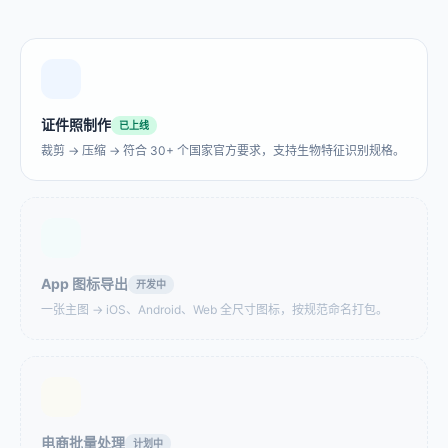
图片转 PNG
图片转 WebP
WebP、JPG、BMP 一键
网站加载太慢？转成WebP
转 PNG，无损输出，自动
格式，图片体积减少30–
保留透明通道。Logo、贴
50%，PageSpeed评分直
纸、叠加素材一次搞定。
接涨。
证件照制作
已上线
裁剪 → 压缩 → 符合 30+ 个国家官方要求，支持生物特征识别规格。
WebP 转 JPG
2x2 照片裁剪 (美签专用)
从网站下载的产品图全是
美国签证、美国护照、印
.webp，Word 插入显示异
度OCI，都要求精确2×2英
常，打印店的上传表单不
寸，一键裁到位。
接受，设计师的旧版
Photoshop 打不开。批量
上传，统一转换，一分钟
内完成。
App 图标导出
开发中
图片圆形裁剪
批量图片裁剪
一张主图 → iOS、Android、Web 全尺寸图标，按规范命名打包。
需要圆形头像且透明背
100张商品图需要统一裁成
景？LinkedIn、Twitter、
1:1比例？批量处理，每张
App图标，导出即用。
尺寸完全一致。
证件照裁剪
批量人脸打码
电商批量处理
计划中