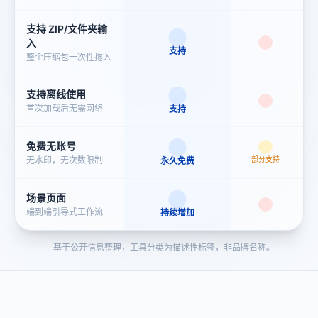
GIF 转 APNG 转换器
GIF 转 Live Photo 转换器
支持 ZIP/文件夹输
入
支持
整个压缩包一次性拖入
支持离线使用
GIF 转 MP4 转换器
GIF 转雪碧图工具
首次加载后无需网络
支持
免费无账号
无水印，无次数限制
部分支持
永久免费
GIF 转 WebP 转换器
GIF 裁剪工具
场景页面
端到端引导式工作流
持续增加
多图合成 GIF
基于公开信息整理，工具分类为描述性标签，非品牌名称。
打字文字 GIF 制作器
电商产品多角度展示、定
格动画、照片幻灯片——
拖入图片，秒速生成 GIF。