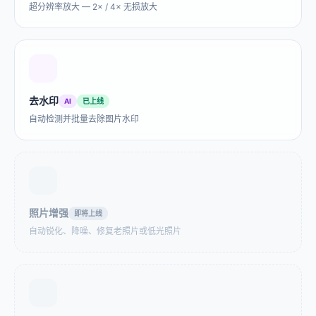
糊？文件太大被 Reddit 二
超分辨率放大 — 2× / 4× 无损放大
次压缩，画质严重下降。
AVIF 转 GIF
AVIF 转 ICO
AVIF 动画在聊天软件里发
不了？转成 GIF 就能到处
去水印
AI
已上线
分享。
自动检测并批量去除图片水印
AVIF 转 JPG
AVIF 转 PNG
AVIF 文件在 Word、PS 里
AVIF 的 Logo 需要编辑？
打不开？一键转成 JPG，
转成 PNG 保留透明背景，
哪里都能用。avif转jpg免
PS、Figma 都能用。
照片增强
即将上线
费，无需注册。
自动锐化、降噪、修复老照片或低光照片
AVIF 转 WebP
AVIF 转 SVG
需要 AVIF 的小体积但想要
更好的兼容性？WebP 是最
佳平衡点。