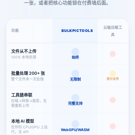
在线 GIF 编辑与制作工具
一张，或者把核心功能锁在付费墙后面。
GIF 帧提取工具
已有GIF想修改？或者需要
做倒放、过渡效果？上传
即可编辑，无水印，不上
传。
云端压缩工
功能
BULKPICTOOLS
具
GIF 尺寸调整
GIF 合并工具
需要把 GIF 缩小到
文件从不上传
128×128 做 Discord 表情
100% 本地处理
始终
包？选预设，一键调整，
秒速完成。
批量处理 200+ 张
整个文件夹一次处理
部分支持
无限制
GIF 倒放工具
GIF 旋转工具
工具链串联
压缩→转换→裁剪，无
完整支持
需重新上传
GIF变速调速工具
GIF 加文字
本地 AI 模型
在你的 CPU/GPU 上运
WebGPU/WASM
行，无 API