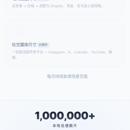
中国一寸/两寸、护照
批量给照片中的人脸打
（33×48mm）、美签
码。AI 自动检测，也可手
去背景 → 压缩 → 调整为 Shopify、淘宝、亚马逊上架规格。
（51×51mm）、申根
动框选补充。支持整个相
（35×45mm）——上传照
册批量处理。
片，自动按标准裁剪，符
合生物识别要求，免费下
载。
故障效果生成器
图片拼接合并
创作赛博朋克风格作品？
拖入图片，选择排列方
社交媒体尺寸
制作复古 VHS 美学效果？
式，下载合并结果。
计划中
为社交媒体帖子添加故障
一张图适配所有平台 — Instagram、X、LinkedIn、YouTube、微
效果？
博。
图片像素化
图片圆角处理
每月持续新增场景页面
给截图打码？把自拍变成
给任意图片添加圆角。设
Game Boy 像素画？批量
置统一或四角独立半径，
像素化 50 张产品图？
选择标准圆弧或柔和曲
线，设置透明或纯色背
景。
1,000,000+
图片分割
图片 DPI 检查器
Instagram 九宫格帖子？给
想知道照片能不能打印？
开发切设计稿？大图拆成
几秒钟检查DPI，无需安装
本地处理图片
多张 A4 打印拼接？
软件。